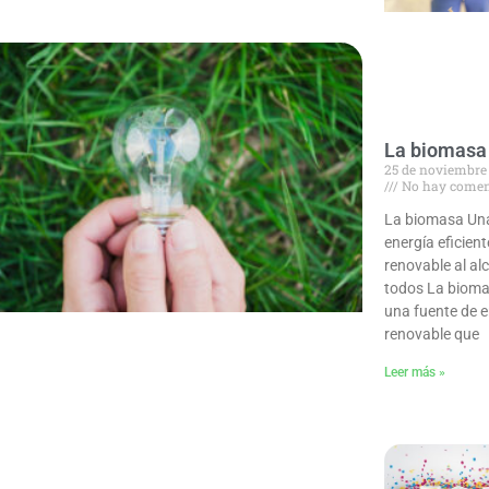
La biomasa
25 de noviembre
No hay comen
La biomasa Un
energía eficient
renovable al al
todos La bioma
una fuente de 
renovable que
Leer más »