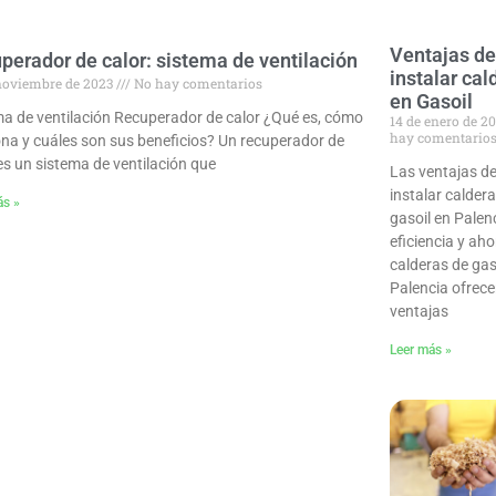
Ventajas d
perador de calor: sistema de ventilación
instalar cal
noviembre de 2023
No hay comentarios
en Gasoil
ma de ventilación Recuperador de calor ¿Qué es, cómo
14 de enero de 2
hay comentario
ona y cuáles son sus beneficios? Un recuperador de
es un sistema de ventilación que
Las ventajas d
instalar calder
ás »
gasoil en Palen
eficiencia y ah
calderas de gas
Palencia ofrec
ventajas
Leer más »