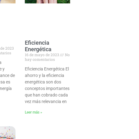
Eficiencia
 de 2023
Energética
tarios
16 de mayo de 2023
No
hay comentarios
a
e y
Eficiencia Energética El
cance de
ahorro y la eficiencia
sa es
energética son dos
energía
conceptos importantes
que han cobrado cada
vez más relevancia en
Leer más »