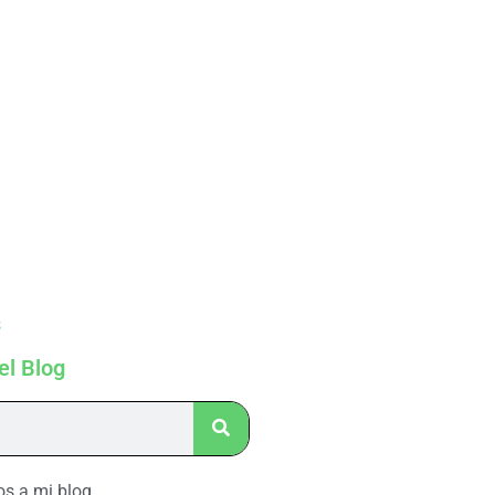
s
el Blog
os a mi blog