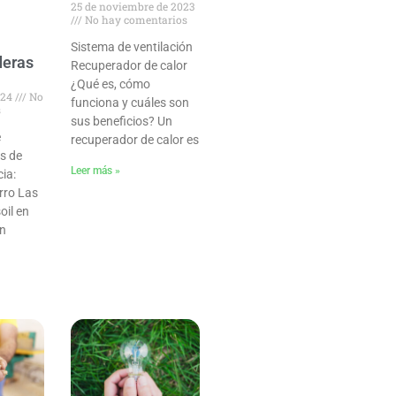
25 de noviembre de 2023
No hay comentarios
e
Sistema de ventilación
deras
Recuperador de calor
¿Qué es, cómo
024
No
funciona y cuáles son
s
sus beneficios? Un
e
recuperador de calor es
as de
Leer más »
cia:
orro Las
oil en
en