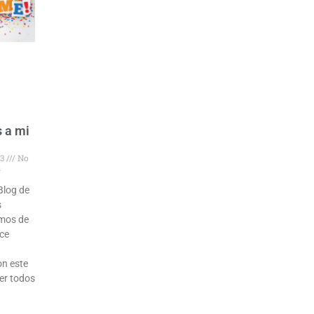
 a mi
23
No
s
Blog de
s
amos de
ace
n este
er todos