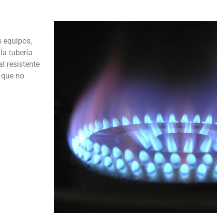
s equipos,
la tubería
l resistente
a que no