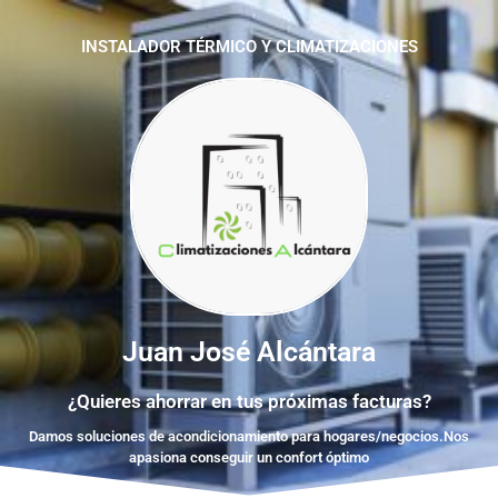
INSTALADOR TÉRMICO Y CLIMATIZACIONES
Juan José Alcántara
¿Quieres ahorrar en tus próximas facturas?
Damos soluciones de acondicionamiento para hogares/negocios.Nos
apasiona conseguir un confort óptimo